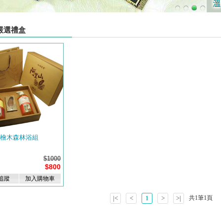
]嚴選禮盒
山檜木森林浴組
$1000
$800
追蹤
加入購物車
|<
<
>
>|
共
1
筆
1
頁
1