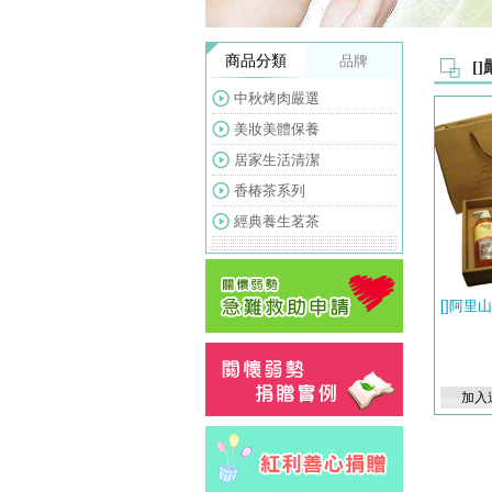
商品分類
品牌
[
中秋烤肉嚴選
美妝美體保養
居家生活清潔
香椿茶系列
經典養生茗茶
[]阿里
加入